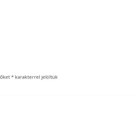
zőket
*
karakterrel jelöltük