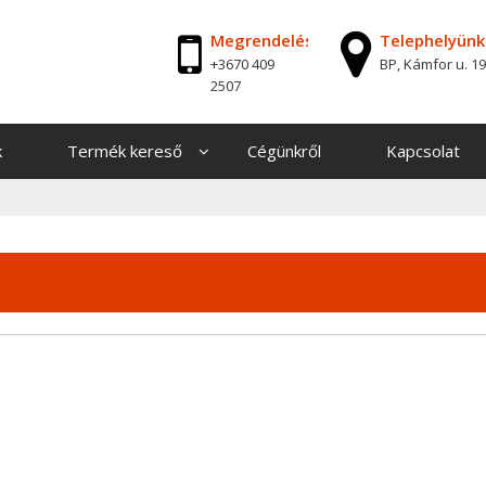
Megrendelés
Telephelyünk
+3670 409
BP, Kámfor u. 19
2507
k
Termék kereső
Cégünkről
Kapcsolat