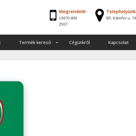
Megrendelés
Telephelyünk
+3670 409
BP, Kámfor u. 19
2507
k
Termék kereső
Cégünkről
Kapcsolat