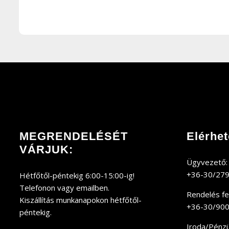
MEGRENDELÉSÉT
Elérhe
VÁRJUK:
Ügyvezető:
+36-30/27
Hétfőtől-péntekig 6:00-15:00-ig!
Telefonon vagy emailben.
Rendelés fel
Kiszállítás munkanapokon hétfőtől-
+36-30/90
péntekig.
Iroda/Pénzüg