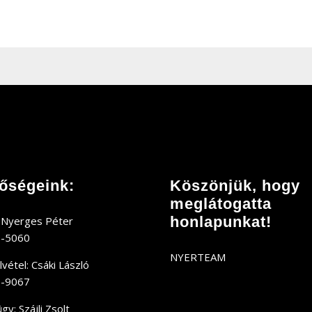
tőségeink:
Köszönjük, hogy
meglátogatta
honlapunkat!
 Nyerges Péter
9-5060
NYERTEAM
vétel: Csáki László
0-9067
y: Szájli Zsolt