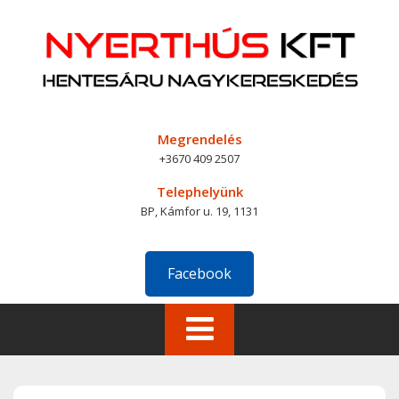
Skip
to
content
Megrendelés
+3670 409 2507
Telephelyünk
BP, Kámfor u. 19, 1131
Facebook