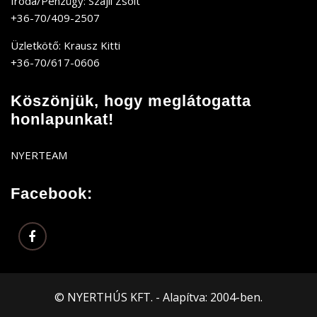
Iroda/Pénzügy: Szájli Zsolt
+36-70/409-2507
Üzletkötő: Krausz Kitti
+36-70/617-0606
Köszönjük, hogy meglátogatta
honlapunkat!
NYERTEAM
Facebook:
© NYERTHÚS KFT. - Alapítva: 2004-ben.