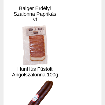
Balger Erdélyi
Szalonna Paprikás
vf
HunHús Füstölt
Angolszalonna 100g