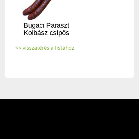
Bugaci Paraszt
Kolbász csípős
<< visszatérés a listához