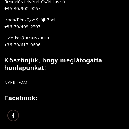
Rendelés felvétel: Csáki László
+36-30/900-9067
Iroda/Pénzügy: Szájli Zsolt
+36-70/409-2507
Üzletkötő: Krausz Kitti
+36-70/617-0606
Köszönjük, hogy meglátogatta
honlapunkat!
NYERTEAM
Facebook: