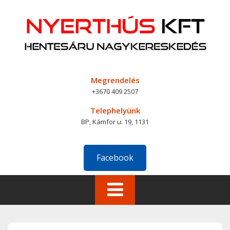
Skip
to
content
Megrendelés
+3670 409 2507
Telephelyünk
BP, Kámfor u. 19, 1131
Facebook