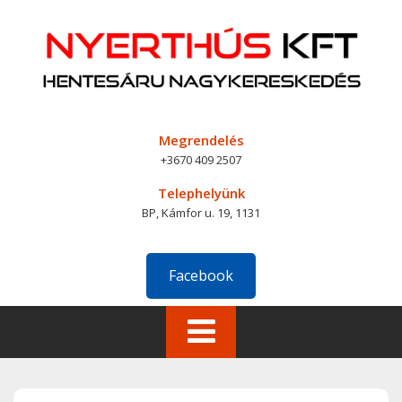
Skip
to
content
Megrendelés
+3670 409 2507
Telephelyünk
BP, Kámfor u. 19, 1131
Facebook