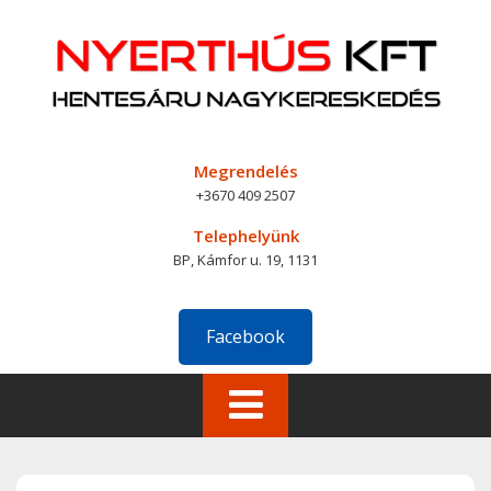
Skip
to
content
Megrendelés
+3670 409 2507
Telephelyünk
BP, Kámfor u. 19, 1131
Facebook