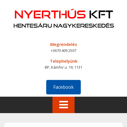
Skip
to
content
Megrendelés
+3670 409 2507
Telephelyünk
BP, Kámfor u. 19, 1131
Facebook