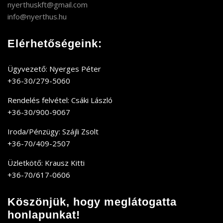
nyerthuskft@gmail.com
info@nyerthus.hu
Elérhetőségeink:
Ügyvezető: Nyerges Péter
+36-30/279-5060
Rendelés felvétel: Csáki László
+36-30/900-9067
Iroda/Pénzügy: Szájli Zsolt
+36-70/409-2507
Üzletkötő: Krausz Kitti
+36-70/617-0606
Köszönjük, hogy meglátogatta
honlapunkat!