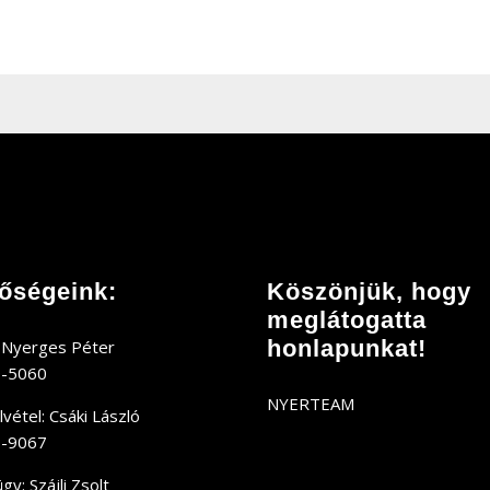
tőségeink:
Köszönjük, hogy
meglátogatta
honlapunkat!
 Nyerges Péter
9-5060
NYERTEAM
vétel: Csáki László
0-9067
y: Szájli Zsolt