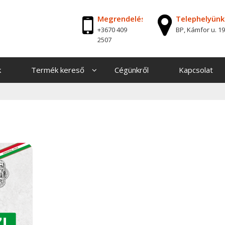
Megrendelés
Telephelyünk
+3670 409
BP, Kámfor u. 19
2507
k
Termék kereső
Cégünkről
Kapcsolat