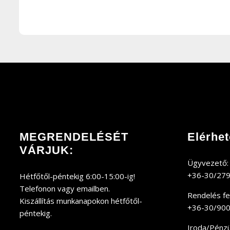
MEGRENDELÉSÉT
Elérhe
VÁRJUK:
Ügyvezető:
+36-30/27
Hétfőtől-péntekig 6:00-15:00-ig!
Telefonon vagy emailben.
Rendelés fel
Kiszállítás munkanapokon hétfőtől-
+36-30/90
péntekig.
Iroda/Pénzüg