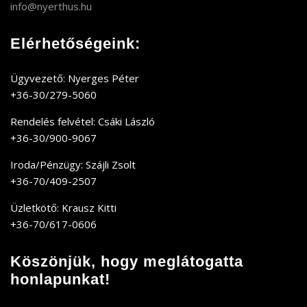
info@nyerthus.hu
Elérhetőségeink:
Ügyvezető: Nyerges Péter
+36-30/279-5060
Rendelés felvétel: Csáki László
+36-30/900-9067
Iroda/Pénzügy: Szájli Zsolt
+36-70/409-2507
Üzletkötő: Krausz Kitti
+36-70/617-0606
Köszönjük, hogy meglátogatta
honlapunkat!