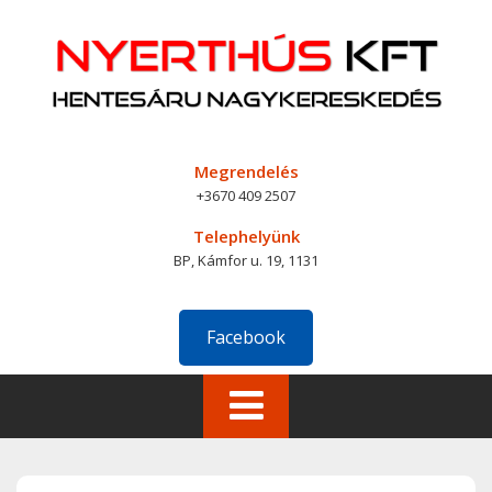
Skip
to
content
Megrendelés
+3670 409 2507
Telephelyünk
BP, Kámfor u. 19, 1131
Facebook