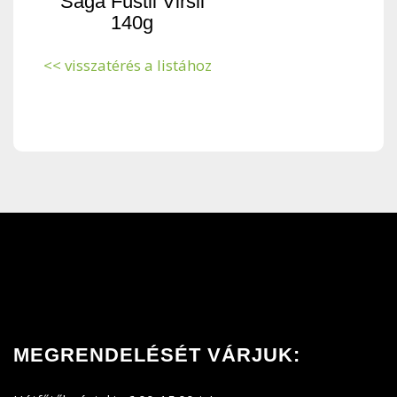
Sága Füstli Virsli
140g
<< visszatérés a listához
MEGRENDELÉSÉT VÁRJUK: