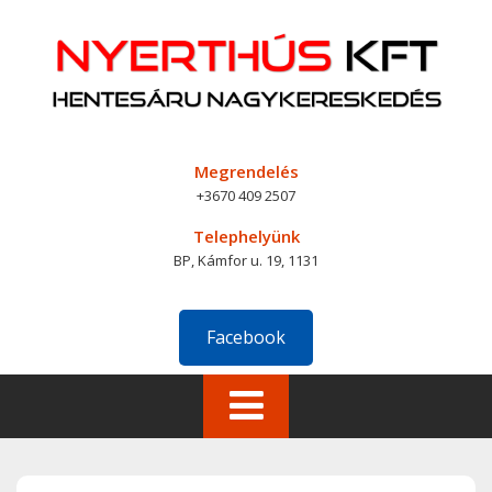
Skip
to
content
Megrendelés
+3670 409 2507
Telephelyünk
BP, Kámfor u. 19, 1131
Facebook