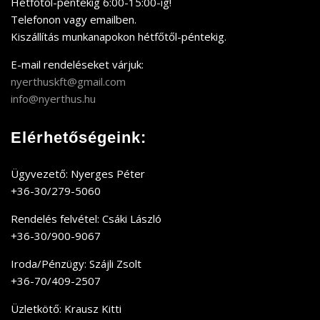
Hétfőtől-péntekig 6:00-15:00-ig!
Telefonon vagy emailben.
Kiszállítás munkanapokon hétfőtől-péntekig.
E-mail rendeléseket várjuk:
nyerthuskft@gmail.com
info@nyerthus.hu
Elérhetőségeink:
Ügyvezető: Nyerges Péter
+36-30/279-5060
Rendelés felvétel: Csáki László
+36-30/900-9067
Iroda/Pénzügy: Szájli Zsolt
+36-70/409-2507
Üzletkötő: Krausz Kitti