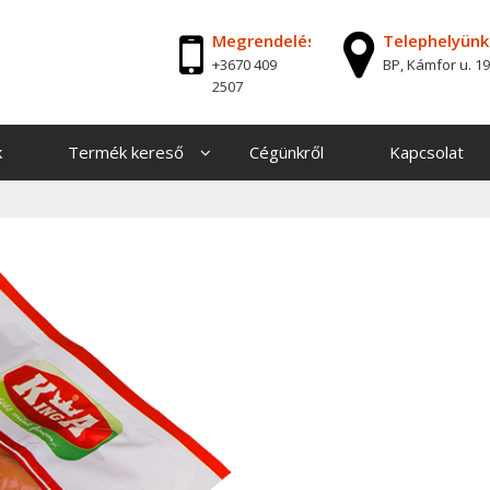
Megrendelés
Telephelyünk
+3670 409
BP, Kámfor u. 19
2507
k
Termék kereső
Cégünkről
Kapcsolat