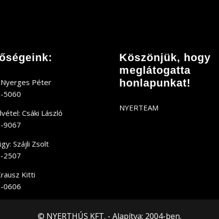
tőségeink:
Köszönjük, hogy
meglátogatta
honlapunkat!
 Nyerges Péter
9-5060
NYERTEAM
vétel: Csáki László
0-9067
y: Szájli Zsolt
9-2507
rausz Kitti
7-0606
© NYERTHÚS KFT. - Alapítva: 2004-ben.