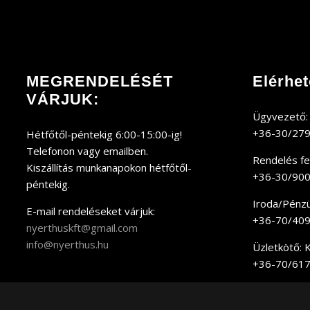
MEGRENDELÉSÉT
Elérhe
VÁRJUK:
Ügyvezető:
+36-30/27
Hétfőtől-péntekig 6:00-15:00-ig!
Telefonon vagy emailben.
Rendelés fel
Kiszállítás munkanapokon hétfőtől-
+36-30/90
péntekig.
Iroda/Pénzüg
E-mail rendeléseket várjuk:
+36-70/40
nyerthuskft@gmail.com
info@nyerthus.hu
Üzletkötő: K
+36-70/61