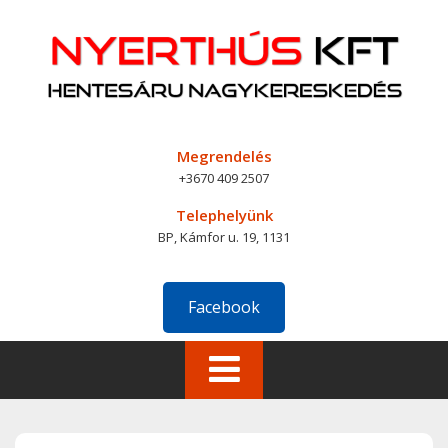
Skip
to
content
Megrendelés
+3670 409 2507
Telephelyünk
BP, Kámfor u. 19, 1131
Facebook