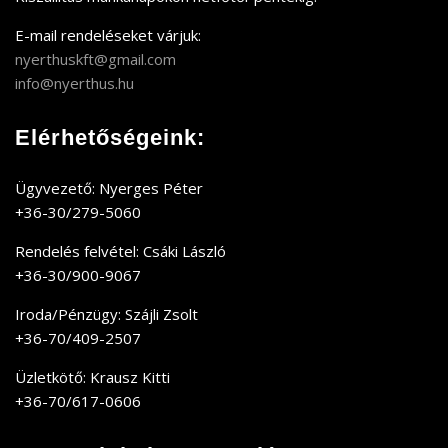
E-mail rendeléseket várjuk:
nyerthuskft@gmail.com
info@nyerthus.hu
Elérhetőségeink:
Ügyvezető: Nyerges Péter
+36-30/279-5060
Rendelés felvétel: Csáki László
+36-30/900-9067
Iroda/Pénzügy: Szájli Zsolt
+36-70/409-2507
Üzletkötő: Krausz Kitti
+36-70/617-0606