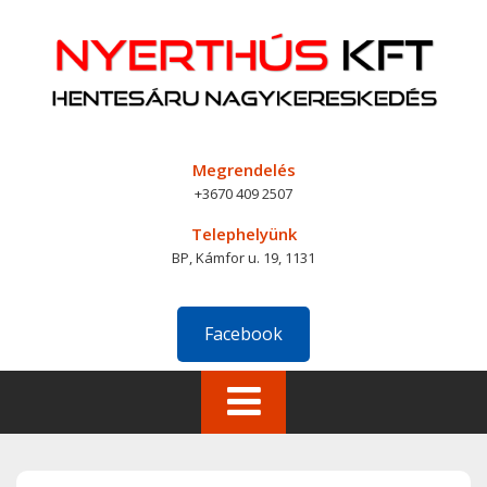
Skip
to
content
Megrendelés
+3670 409 2507
Telephelyünk
BP, Kámfor u. 19, 1131
Facebook