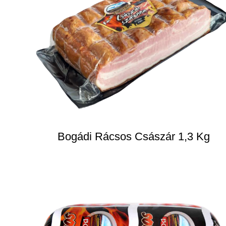
Bogádi Rácsos Császár 1,3 Kg