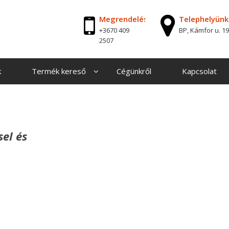
Megrendelés
Telephelyünk
+3670 409
BP, Kámfor u. 19
2507
k
Termék kereső
Cégünkről
Kapcsolat
sel
és