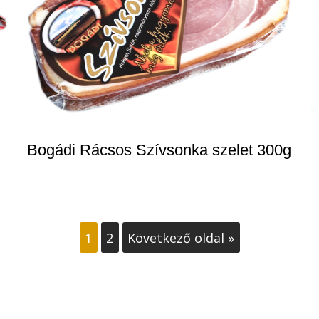
Bogádi Rácsos Szívsonka szelet 300g
1
2
Következő oldal »