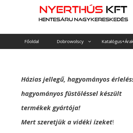
Skip
to
content
Főoldal
Dobrowolscy
Katalógus+Ára
Házias jellegű,
hagyományos érlelés
hagyományos füstöléssel készült
termékek gyártója!
Mert szeretjük a vidéki ízeket
!