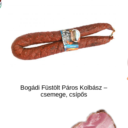
Bogádi Füstölt Páros Kolbász –
csemege, csípős