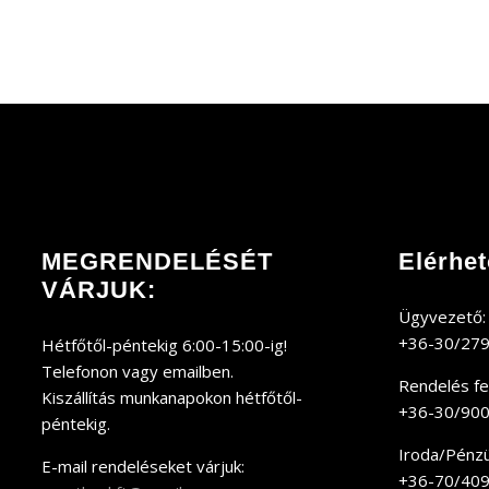
MEGRENDELÉSÉT
Elérhe
VÁRJUK:
Ügyvezető:
+36-30/27
Hétfőtől-péntekig 6:00-15:00-ig!
Telefonon vagy emailben.
Rendelés fel
Kiszállítás munkanapokon hétfőtől-
+36-30/90
péntekig.
Iroda/Pénzüg
E-mail rendeléseket várjuk:
+36-70/40