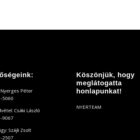
tőségeink:
Köszönjük, hogy
meglátogatta
honlapunkat!
 Nyerges Péter
9-5060
NYERTEAM
vétel: Csáki László
0-9067
y: Szájli Zsolt
9-2507